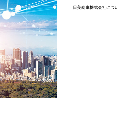
日美商事株式会社につ
社長挨拶のご紹介です
弊社へのアクセス方法