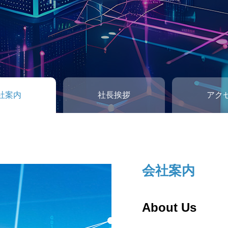
社案内
社長挨拶
アク
会社案内
社長挨拶
アクセス
About Us
Message from 
Access