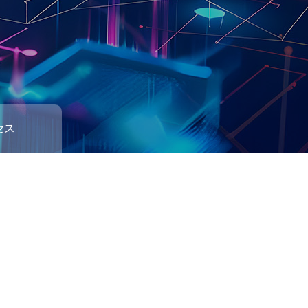
セス
the President