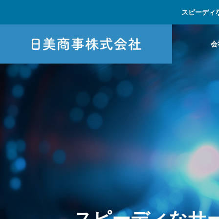
スピーディ
会
ス
ピ
ー
デ
ィ
な
サ