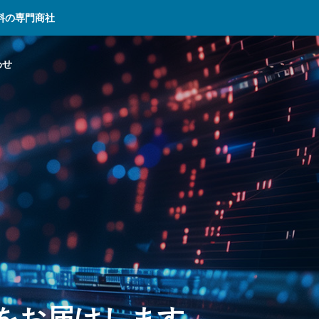
料の専門商社
わせ
を
お
届
け
し
ま
す
。