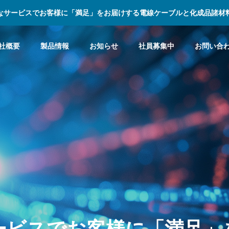
なサービスでお客様に「満足」をお届けする電線ケーブルと化成品諸材
社概要
製品情報
お知らせ
社員募集中
お問い合
ー
ビ
ス
で
お
客
様
に
「
満
足
」