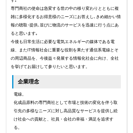
す｡
専門商社の使命は急変する世の中の移り変わりとともに複
雑に多様化するお得意様のニーズにお答えし､きめ細かい情
報の聴取･提供､並びに物流のサービスを迅速に行う点にあ
ると思います｡
今後も日常生活に必要な電気エネルギーの媒体である電
線、またIT情報社会に重要な役割を果たす通信系電線とそ
の周辺商品を、今後益々発展する情報化社会に向け、全社
を挙げてお届けして参りたいと思います。
企業理念
電線。
化成品原料の専門商社として市場と技術の変化を伴う取
引先の多様なニーズに対し高品質なサービスを提供し続
け社会への貢献と、社員・会社の幸福・満足を追求す
る。