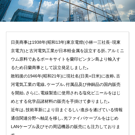
日美商事は1938年(昭和13年)東京電燈(小林一三社長･現東
京電力)と古河電気工業が日本軽金属を設立する折､アルミニ
ウム原料であるボーキサイトを蘭印ビンタン島より輸入す
るため日蘭商事として設立発足しました｡
敗戦後の1946年(昭和21年)に現社名(日美=日米)に改称､古
河電気工業の電線､ケーブル､付属品及び伸銅品の国内販売
を開始､さらに､電線製造に使用される塩化ビニールをはじ
めとする化学品諸材料の販売を手掛けて参りました｡
近年は､技術革新により目まぐるしい進歩を遂げている情報
通信関連分野へ軸足を移し､光ファイバケーブルをはじめ
LANケーブル及びその周辺機器の販売にも注力しておりま